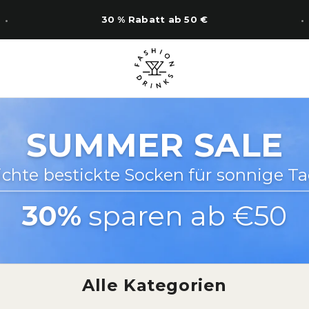
14 Tage Rückgabe
SUMMER SALE
ichte bestickte Socken für sonnige Ta
30%
sparen ab €50
Alle Kategorien