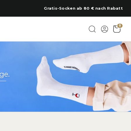
Regional am Chiemsee bestickt
0
ge.