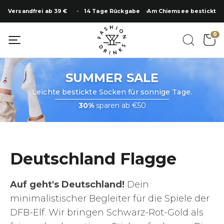
Zum
Versandfrei ab 39 €
14 Tage Rückgabe
Am Chiemsee bestickt
Inhalt
springen
SUMMER SALE
0
SUMMER SALE
Leichte bestickte Socken für sonnige Tage.
30%
sparen ab €50
Deutschland Flagge
Auf geht's Deutschland!
Dein
minimalistischer Begleiter für die Spiele der
DFB-Elf. Wir bringen Schwarz-Rot-Gold als