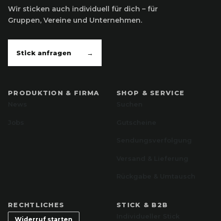
Wir sticken auch individuell für dich – für
Gruppen, Vereine und Unternehmen.
Stick anfragen
→
PRODUKTION & FIRMA
SHOP & SERVICE
News
Suchen
Jobs
Gutscheine
Sendungsverfolgung
Versand & Lieferung
Rückgabe & Umtausch
RECHTLICHES
STICK & B2B
Individueller Stick
Widerruf starten