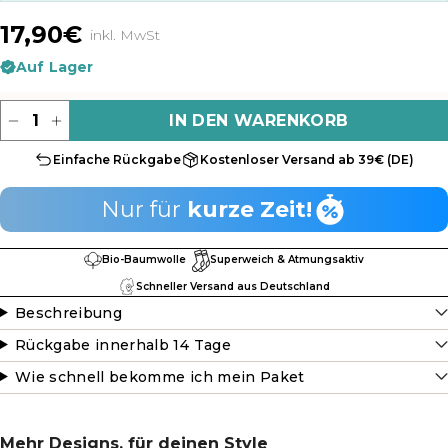
17,90€
inkl. MwSt
Auf Lager
Menge
IN DEN WARENKORB
Einfache Rückgabe
Kostenloser Versand ab 39€ (DE)
Nur für
kurze Zeit!
Bio-Baumwolle
Superweich & Atmungsaktiv
Schneller Versand aus Deutschland
Beschreibung
Rückgabe innerhalb 14 Tage
Wie schnell bekomme ich mein Paket
Mehr Designs, für deinen Style