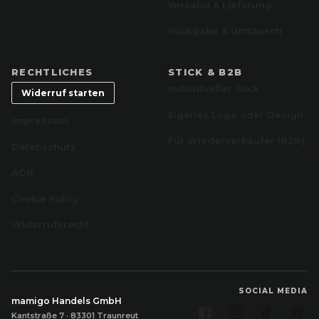
Versand & Lieferung
Rückgabe & Umtausch
RECHTLICHES
STICK & B2B
Individueller Stick
Widerruf starten
Eigenes Logo oder Design
Impressum
Für Wiederverkäufer (B2B)
Datenschutz
AGB
Cookie Policy
Widerrufsrecht
SOCIAL MEDIA
mamigo Handels GmbH
Facebook
Instagram
TikTok
Pi
Kantstraße 7 · 83301 Traunreut