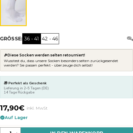
36 - 41
42 - 46
GRÖSSE:
🎉Diese Socken werden selten retourniert!
Wusstest du, dass unsere Socken besonders selten zurückgesendet
werden? Sie passen perfekt - überzeuge dich selbst!
🎁 Perfekt als Geschenk
Lieferung in 2–5 Tagen (DE)
14 Tage Rückgabe
17,90€
inkl. MwSt
Auf Lager
Menge