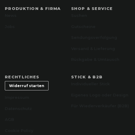
PRODUKTION & FIRMA
SHOP & SERVICE
News
Suchen
Jobs
Gutscheine
Sendungsverfolgung
Versand & Lieferung
Rückgabe & Umtausch
RECHTLICHES
STICK & B2B
Individueller Stick
Widerruf starten
Eigenes Logo oder Design
Impressum
Für Wiederverkäufer (B2B)
Datenschutz
AGB
Cookie Policy