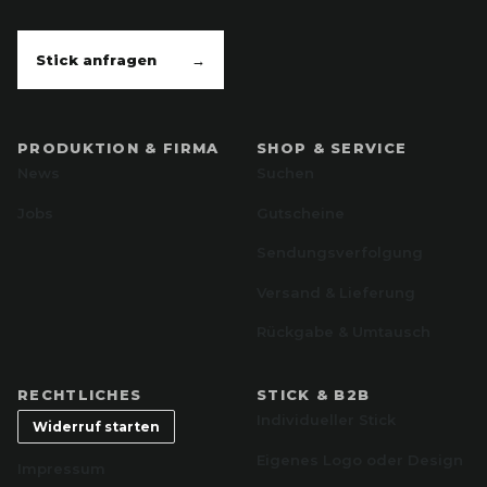
Stick anfragen
→
PRODUKTION & FIRMA
SHOP & SERVICE
News
Suchen
Jobs
Gutscheine
Sendungsverfolgung
Versand & Lieferung
Rückgabe & Umtausch
RECHTLICHES
STICK & B2B
Individueller Stick
Widerruf starten
Eigenes Logo oder Design
Impressum