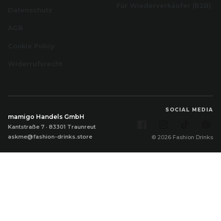
Für Wiederverkäufer (B2B)
Datenschutz
AGB
Cookie Policy
Widerrufsrecht
SOCIAL MEDIA
mamigo Handels GmbH
Facebook
Instagram
TikTok
Pi
Kantstraße 7 · 83301 Traunreut
askme@fashion-drinks.store
© 2026 Fashion Drinks