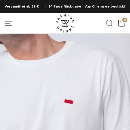
Zum
Versandfrei ab 39 €
14 Tage Rückgabe
Am Chiemsee bestickt
Inhalt
springen
0