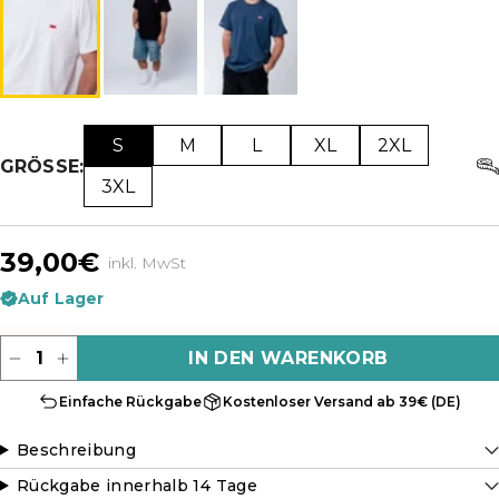
S
M
L
XL
2XL
GRÖSSE:
3XL
39,00€
inkl. MwSt
Auf Lager
Menge
IN DEN WARENKORB
Einfache Rückgabe
Kostenloser Versand ab 39€ (DE)
Beschreibung
Rückgabe innerhalb 14 Tage